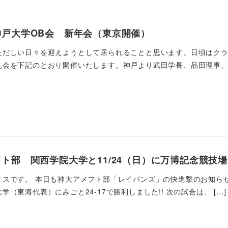
神戸大学OB会 新年会（東京開催）
ただしい日々を迎えようとして居られることと思います。日頃はクラ
会を下記のとおり開催いたします。神戸より武田学長、品田理事、安
ト部 関西学院大学と11/24（日）に万博記念競技
スです。 本日も神大アメフト部「レイバンズ」の快進撃のお知らせ
（東海代表）にみごと24-17で勝利しました!! 次の試合は、 […]