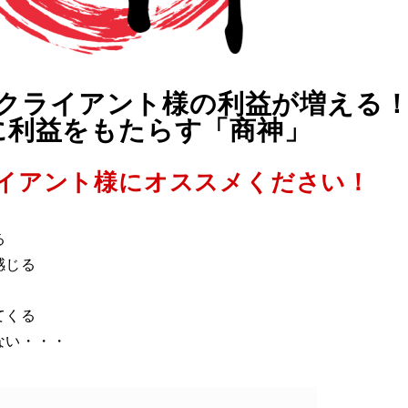
クライアント様の利益が増える
に利益をもたらす「商神」
イアント様にオススメください！
る
感じる
てくる
ない・・・