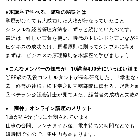
●
本講座で学べる、成功の秘訣とは
学歴がなくても大成功した人物が行なっていたこと。
シンプルな経営管理方法を、ずっと続けていたのです。
最近は、難しい言葉を使い、時代のトレンドと言いなが
ビジネスの成功とは、原理原則に則ってシンプルに考え
まずは、ビジネスの原理原則を本講座で学びましょう！
●
こんなメンバーの知恵が、10講座400分にいっぱい詰
①88歳の現役コンサルタントが長年研究した、「学歴な
②「経営の神様」松下幸之助直轄部隊に伝わる、起業と
③ベテラン公認会計士が見てきた、経営者の成功と失敗
●
「商神」オンライン講座のメリット
1章が約4分ずつに分割されています。
仕事の合間、ランチタイム後、電車待ちの時間などでも
短時間ですので、集中力も高まります。