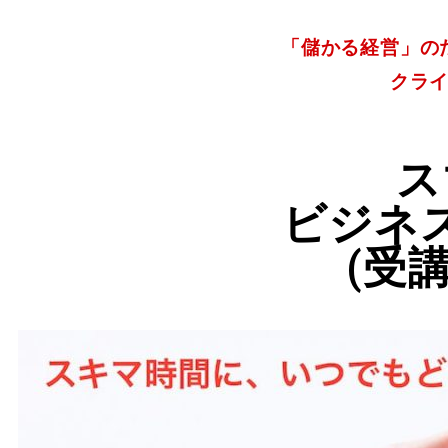
「儲かる経営」の
クラ
ス
ビジネ
(受