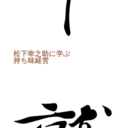
松下幸之助に学ぶ
持ち味経営