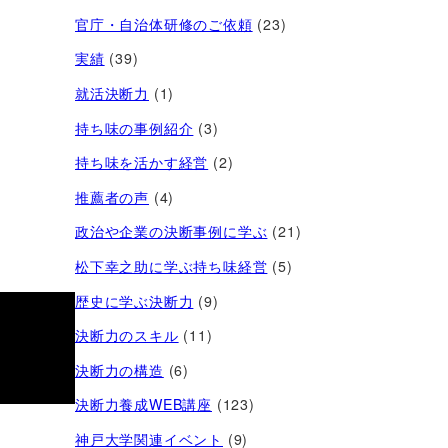
官庁・自治体研修のご依頼
(23)
実績
(39)
就活決断力
(1)
持ち味の事例紹介
(3)
持ち味を活かす経営​
(2)
推薦者の声
(4)
政治や企業の決断事例に学ぶ
(21)
松下幸之助に学ぶ持ち味経営
(5)
歴史に学ぶ決断力
(9)
決断力のスキル
(11)
決断力の構造
(6)
決断力養成WEB講座
(123)
神戸大学関連イベント
(9)