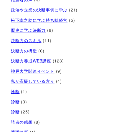
政治や企業の決断事例に学ぶ
(21)
松下幸之助に学ぶ持ち味経営
(5)
歴史に学ぶ決断力
(9)
決断力のスキル
(11)
決断力の構造
(6)
決断力養成WEB講座
(123)
神戸大学関連イベント
(9)
私が応援している方々
(4)
診断
(1)
診断
(3)
診断
(25)
読者の感想
(8)