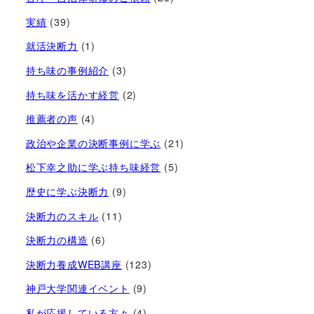
実績
(39)
就活決断力
(1)
持ち味の事例紹介
(3)
持ち味を活かす経営​
(2)
推薦者の声
(4)
政治や企業の決断事例に学ぶ
(21)
松下幸之助に学ぶ持ち味経営
(5)
歴史に学ぶ決断力
(9)
決断力のスキル
(11)
決断力の構造
(6)
決断力養成WEB講座
(123)
神戸大学関連イベント
(9)
私が応援している方々
(4)