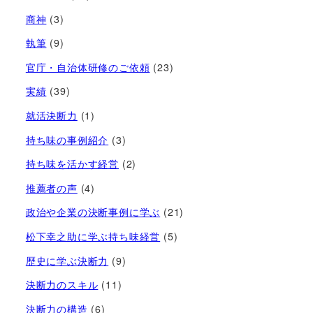
商神
(3)
執筆
(9)
官庁・自治体研修のご依頼
(23)
実績
(39)
就活決断力
(1)
持ち味の事例紹介
(3)
持ち味を活かす経営​
(2)
推薦者の声
(4)
政治や企業の決断事例に学ぶ
(21)
松下幸之助に学ぶ持ち味経営
(5)
歴史に学ぶ決断力
(9)
決断力のスキル
(11)
決断力の構造
(6)