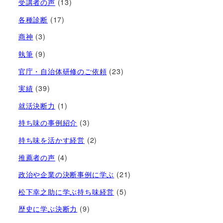
受講者の声
(13)
各種診断
(17)
商神
(3)
執筆
(9)
官庁・自治体研修のご依頼
(23)
実績
(39)
就活決断力
(1)
持ち味の事例紹介
(3)
持ち味を活かす経営​
(2)
推薦者の声
(4)
政治や企業の決断事例に学ぶ
(21)
松下幸之助に学ぶ持ち味経営
(5)
歴史に学ぶ決断力
(9)