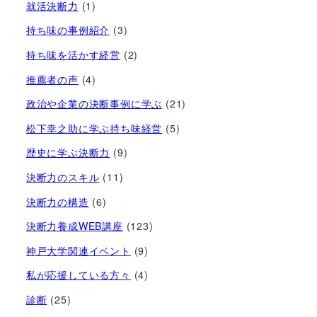
就活決断力
(1)
持ち味の事例紹介
(3)
持ち味を活かす経営​
(2)
推薦者の声
(4)
政治や企業の決断事例に学ぶ
(21)
松下幸之助に学ぶ持ち味経営
(5)
歴史に学ぶ決断力
(9)
決断力のスキル
(11)
決断力の構造
(6)
決断力養成WEB講座
(123)
神戸大学関連イベント
(9)
私が応援している方々
(4)
診断
(25)