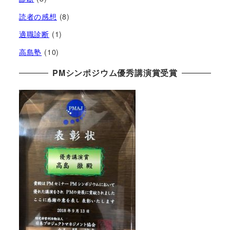
読者の感想
(8)
適職診断
(1)
高島塾
(10)
PMシンポジウム優秀講演賞受賞