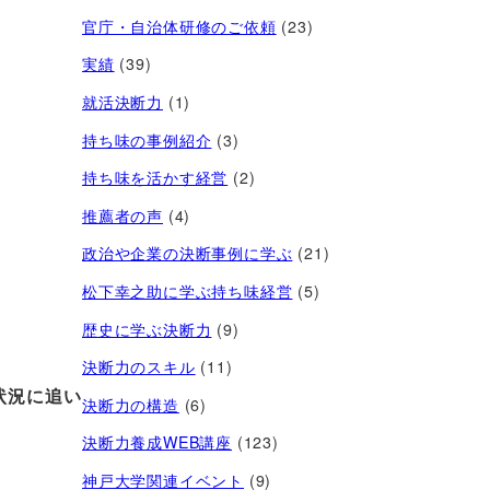
官庁・自治体研修のご依頼
(23)
実績
(39)
就活決断力
(1)
持ち味の事例紹介
(3)
持ち味を活かす経営​
(2)
推薦者の声
(4)
政治や企業の決断事例に学ぶ
(21)
松下幸之助に学ぶ持ち味経営
(5)
歴史に学ぶ決断力
(9)
決断力のスキル
(11)
状況に追い
決断力の構造
(6)
決断力養成WEB講座
(123)
神戸大学関連イベント
(9)