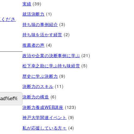
実績
(39)
就活決断力
(1)
覧くださ
持ち味の事例紹介
(3)
持ち味を活かす経営​
(2)
推薦者の声
(4)
政治や企業の決断事例に学ぶ
(21)
松下幸之助に学ぶ持ち味経営
(5)
歴史に学ぶ決断力
(9)
決断力のスキル
(11)
決断力の構造
(6)
決断力養成WEB講座
(123)
神戸大学関連イベント
(9)
私が応援している方々
(4)