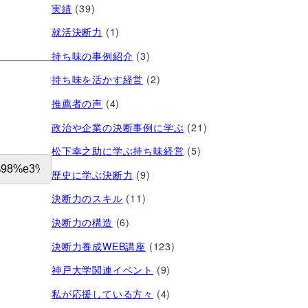
実績
(39)
就活決断力
(1)
持ち味の事例紹介
(3)
持ち味を活かす経営​
(2)
推薦者の声
(4)
政治や企業の決断事例に学ぶ
(21)
松下幸之助に学ぶ持ち味経営
(5)
歴史に学ぶ決断力
(9)
決断力のスキル
(11)
決断力の構造
(6)
決断力養成WEB講座
(123)
神戸大学関連イベント
(9)
私が応援している方々
(4)