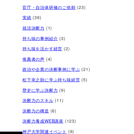
官庁・自治体研修のご依頼
(23)
実績
(39)
就活決断力
(1)
持ち味の事例紹介
(3)
持ち味を活かす経営​
(2)
推薦者の声
(4)
政治や企業の決断事例に学ぶ
(21)
松下幸之助に学ぶ持ち味経営
(5)
歴史に学ぶ決断力
(9)
決断力のスキル
(11)
決断力の構造
(6)
決断力養成WEB講座
(123)
神戸大学関連イベント
(9)