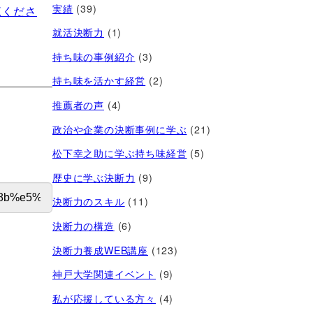
実績
(39)
覧くださ
就活決断力
(1)
持ち味の事例紹介
(3)
持ち味を活かす経営​
(2)
推薦者の声
(4)
政治や企業の決断事例に学ぶ
(21)
松下幸之助に学ぶ持ち味経営
(5)
歴史に学ぶ決断力
(9)
決断力のスキル
(11)
決断力の構造
(6)
決断力養成WEB講座
(123)
神戸大学関連イベント
(9)
私が応援している方々
(4)