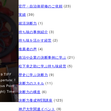
官庁・自治体研修のご依頼
(23)
実績
(39)
就活決断力
(1)
持ち味の事例紹介
(3)
持ち味を活かす経営​
(2)
推薦者の声
(4)
政治や企業の決断事例に学ぶ
(21)
松下幸之助に学ぶ持ち味経営
(5)
.9 TIFF
歴史に学ぶ決断力
(9)
perture: f
決断力のスキル
(11)
cus Point:
ght) Time:
決断力の構造
(6)
決断力養成WEB講座
(123)
神戸大学関連イベント
(9)