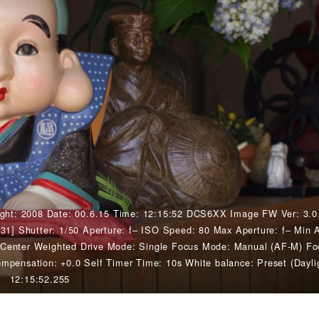
ght: 2008 Date: 00.6.15 Time: 12:15:52 DCS6XX Image FW Ver: 3.0
31] Shutter: 1/50 Aperture: f– ISO Speed: 80 Max Aperture: f– Min A
Center Weighted Drive Mode: Single Focus Mode: Manual (AF-M) Fo
pensation: +0.0 Self Timer Time: 10s White balance: Preset (Dayli
12:15:52.255