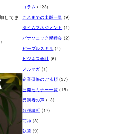
コラム
(123)
加してま
これまでの出版一覧
(9)
タイムマネジメント
(1)
パナソニック親睦会
(2)
！
ピープルスキル
(4)
ビジネス会計
(6)
メルマガ
(1)
企業研修のご依頼
(37)
公開セミナー一覧
(15)
受講者の声
(13)
各種診断
(17)
商神
(3)
執筆
(9)