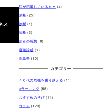
私が応援している方々
(4)
診断
(25)
ネス
診断
(1)
診断
(3)
読者の感想
(8)
適職診断
(1)
高島塾
(10)
カテゴリー
４０代の危機を乗り越える
(11)
eラーニング
(55)
おすすめの学び
(14)
コラム
(123)