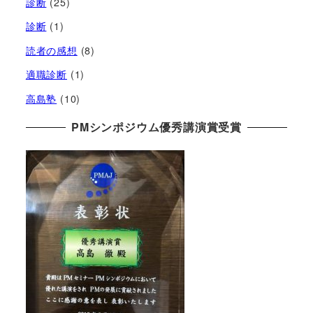
診断
(25)
診断
(1)
読者の感想
(8)
適職診断
(1)
高島塾
(10)
PMシンポジウム優秀講演賞受賞