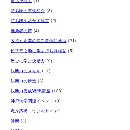
就活決断力
(1)
持ち味の事例紹介
(3)
持ち味を活かす経営​
(2)
推薦者の声
(4)
政治や企業の決断事例に学ぶ
(21)
松下幸之助に学ぶ持ち味経営
(5)
歴史に学ぶ決断力
(9)
決断力のスキル
(11)
決断力の構造
(6)
決断力養成WEB講座
(123)
神戸大学関連イベント
(9)
私が応援している方々
(4)
診断
(3)