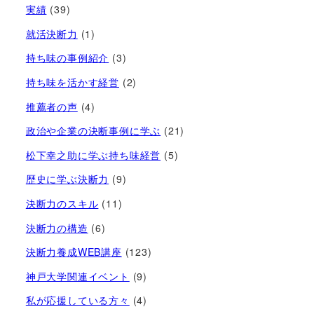
実績
(39)
就活決断力
(1)
持ち味の事例紹介
(3)
持ち味を活かす経営​
(2)
推薦者の声
(4)
政治や企業の決断事例に学ぶ
(21)
松下幸之助に学ぶ持ち味経営
(5)
歴史に学ぶ決断力
(9)
決断力のスキル
(11)
決断力の構造
(6)
決断力養成WEB講座
(123)
神戸大学関連イベント
(9)
私が応援している方々
(4)