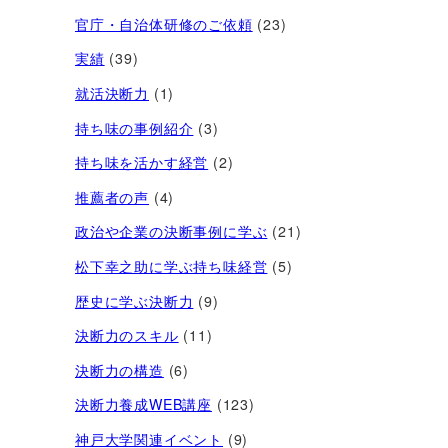
官庁・自治体研修のご依頼
(23)
実績
(39)
就活決断力
(1)
持ち味の事例紹介
(3)
持ち味を活かす経営​
(2)
推薦者の声
(4)
政治や企業の決断事例に学ぶ
(21)
松下幸之助に学ぶ持ち味経営
(5)
歴史に学ぶ決断力
(9)
決断力のスキル
(11)
決断力の構造
(6)
決断力養成WEB講座
(123)
神戸大学関連イベント
(9)