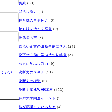
実績
(39)
就活決断力
(1)
持ち味の事例紹介
(3)
持ち味を活かす経営​
(2)
推薦者の声
(4)
政治や企業の決断事例に学ぶ
(21)
松下幸之助に学ぶ持ち味経営
(5)
歴史に学ぶ決断力
(9)
覧くださ
決断力のスキル
(11)
決断力の構造
(6)
決断力養成WEB講座
(123)
神戸大学関連イベント
(9)
私が応援している方々
(4)