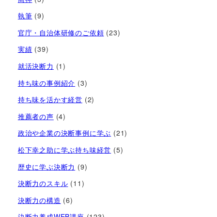
執筆
(9)
官庁・自治体研修のご依頼
(23)
実績
(39)
就活決断力
(1)
持ち味の事例紹介
(3)
持ち味を活かす経営​
(2)
推薦者の声
(4)
政治や企業の決断事例に学ぶ
(21)
松下幸之助に学ぶ持ち味経営
(5)
歴史に学ぶ決断力
(9)
決断力のスキル
(11)
決断力の構造
(6)
決断力養成WEB講座
(123)