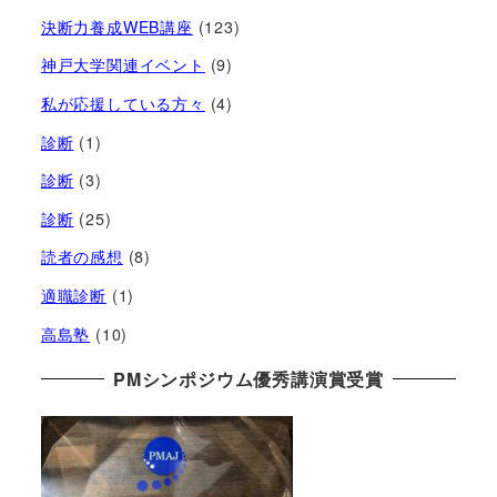
決断力養成WEB講座
(123)
神戸大学関連イベント
(9)
私が応援している方々
(4)
診断
(1)
診断
(3)
診断
(25)
読者の感想
(8)
適職診断
(1)
高島塾
(10)
PMシンポジウム優秀講演賞受賞