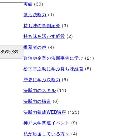
実績
(39)
就活決断力
(1)
持ち味の事例紹介
(3)
持ち味を活かす経営​
(2)
推薦者の声
(4)
政治や企業の決断事例に学ぶ
(21)
松下幸之助に学ぶ持ち味経営
(5)
歴史に学ぶ決断力
(9)
決断力のスキル
(11)
決断力の構造
(6)
決断力養成WEB講座
(123)
神戸大学関連イベント
(9)
私が応援している方々
(4)