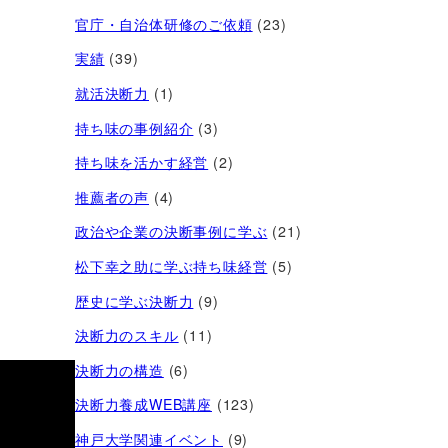
官庁・自治体研修のご依頼
(23)
実績
(39)
就活決断力
(1)
持ち味の事例紹介
(3)
持ち味を活かす経営​
(2)
推薦者の声
(4)
政治や企業の決断事例に学ぶ
(21)
松下幸之助に学ぶ持ち味経営
(5)
歴史に学ぶ決断力
(9)
決断力のスキル
(11)
決断力の構造
(6)
決断力養成WEB講座
(123)
神戸大学関連イベント
(9)