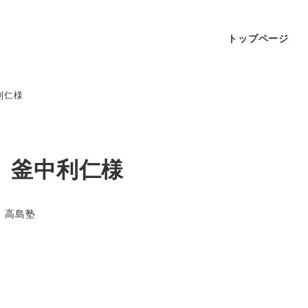
トップページ
利仁様
 釜中利仁様
高島塾