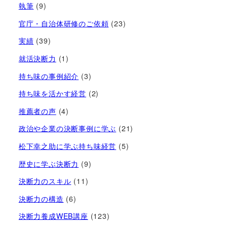
執筆
(9)
官庁・自治体研修のご依頼
(23)
実績
(39)
就活決断力
(1)
持ち味の事例紹介
(3)
持ち味を活かす経営​
(2)
推薦者の声
(4)
政治や企業の決断事例に学ぶ
(21)
松下幸之助に学ぶ持ち味経営
(5)
歴史に学ぶ決断力
(9)
決断力のスキル
(11)
決断力の構造
(6)
決断力養成WEB講座
(123)