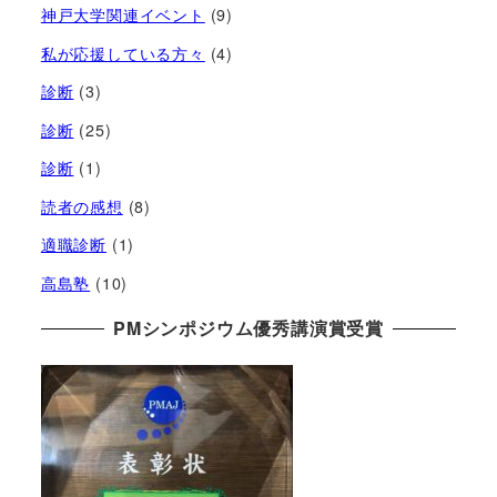
神戸大学関連イベント
(9)
私が応援している方々
(4)
診断
(3)
診断
(25)
診断
(1)
読者の感想
(8)
適職診断
(1)
高島塾
(10)
PMシンポジウム優秀講演賞受賞