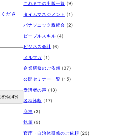
これまでの出版一覧
(9)
覧くださ
タイムマネジメント
(1)
パナソニック親睦会
(2)
ピープルスキル
(4)
ビジネス会計
(6)
メルマガ
(1)
企業研修のご依頼
(37)
公開セミナー一覧
(15)
受講者の声
(13)
各種診断
(17)
商神
(3)
執筆
(9)
官庁・自治体研修のご依頼
(23)