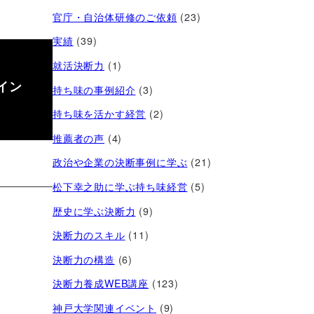
官庁・自治体研修のご依頼
(23)
実績
(39)
就活決断力
(1)
イン
持ち味の事例紹介
(3)
持ち味を活かす経営​
(2)
推薦者の声
(4)
政治や企業の決断事例に学ぶ
(21)
松下幸之助に学ぶ持ち味経営
(5)
歴史に学ぶ決断力
(9)
決断力のスキル
(11)
決断力の構造
(6)
決断力養成WEB講座
(123)
神戸大学関連イベント
(9)