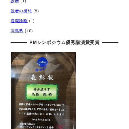
診断
(1)
読者の感想
(8)
適職診断
(1)
高島塾
(10)
PMシンポジウム優秀講演賞受賞