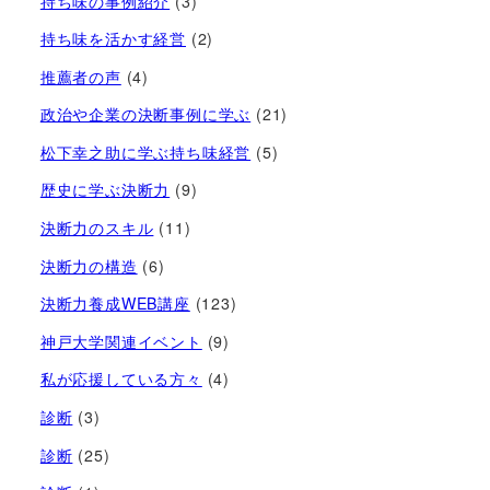
持ち味の事例紹介
(3)
持ち味を活かす経営​
(2)
推薦者の声
(4)
政治や企業の決断事例に学ぶ
(21)
松下幸之助に学ぶ持ち味経営
(5)
歴史に学ぶ決断力
(9)
決断力のスキル
(11)
決断力の構造
(6)
決断力養成WEB講座
(123)
神戸大学関連イベント
(9)
私が応援している方々
(4)
診断
(3)
診断
(25)