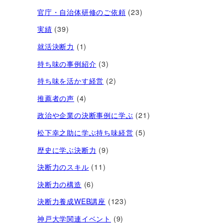
官庁・自治体研修のご依頼
(23)
実績
(39)
就活決断力
(1)
持ち味の事例紹介
(3)
持ち味を活かす経営​
(2)
推薦者の声
(4)
政治や企業の決断事例に学ぶ
(21)
松下幸之助に学ぶ持ち味経営
(5)
歴史に学ぶ決断力
(9)
決断力のスキル
(11)
決断力の構造
(6)
決断力養成WEB講座
(123)
神戸大学関連イベント
(9)