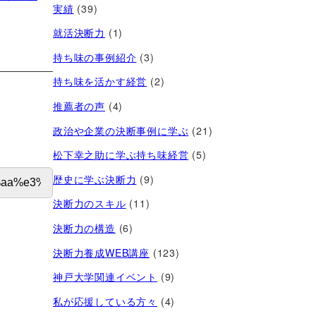
実績
(39)
就活決断力
(1)
持ち味の事例紹介
(3)
持ち味を活かす経営​
(2)
推薦者の声
(4)
政治や企業の決断事例に学ぶ
(21)
松下幸之助に学ぶ持ち味経営
(5)
歴史に学ぶ決断力
(9)
決断力のスキル
(11)
決断力の構造
(6)
決断力養成WEB講座
(123)
神戸大学関連イベント
(9)
私が応援している方々
(4)