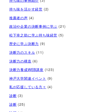
持ち味の事例紹介
(3)
持ち味を活かす経営​
(2)
推薦者の声
(4)
政治や企業の決断事例に学ぶ
(21)
松下幸之助に学ぶ持ち味経営
(5)
歴史に学ぶ決断力
(9)
決断力のスキル
(11)
決断力の構造
(6)
決断力養成WEB講座
(123)
神戸大学関連イベント
(9)
私が応援している方々
(4)
診断
(3)
診断
(25)