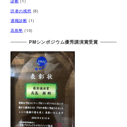
診断
(1)
読者の感想
(8)
適職診断
(1)
高島塾
(10)
PMシンポジウム優秀講演賞受賞