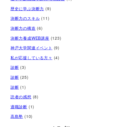
歴史に学ぶ決断力
(9)
決断力のスキル
(11)
決断力の構造
(6)
決断力養成WEB講座
(123)
神戸大学関連イベント
(9)
私が応援している方々
(4)
診断
(3)
診断
(25)
診断
(1)
読者の感想
(8)
適職診断
(1)
高島塾
(10)