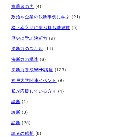
推薦者の声
(4)
政治や企業の決断事例に学ぶ
(21)
松下幸之助に学ぶ持ち味経営
(5)
歴史に学ぶ決断力
(9)
決断力のスキル
(11)
決断力の構造
(6)
決断力養成WEB講座
(123)
神戸大学関連イベント
(9)
私が応援している方々
(4)
診断
(1)
診断
(3)
診断
(25)
読者の感想
(8)