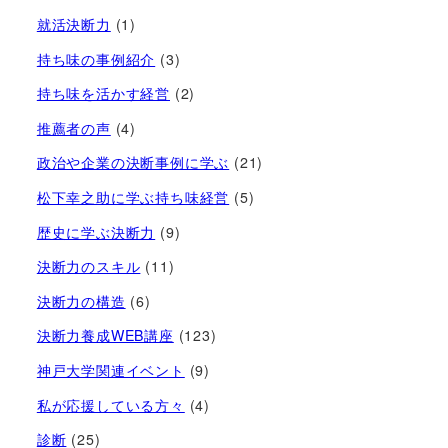
就活決断力
(1)
持ち味の事例紹介
(3)
持ち味を活かす経営​
(2)
推薦者の声
(4)
政治や企業の決断事例に学ぶ
(21)
松下幸之助に学ぶ持ち味経営
(5)
歴史に学ぶ決断力
(9)
決断力のスキル
(11)
決断力の構造
(6)
決断力養成WEB講座
(123)
神戸大学関連イベント
(9)
私が応援している方々
(4)
診断
(25)