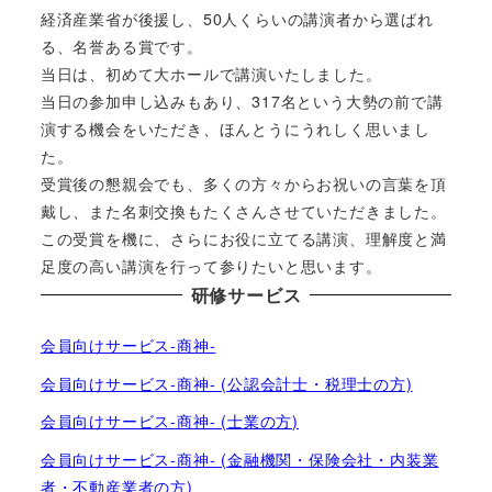
経済産業省が後援し、50人くらいの講演者から選ばれ
る、名誉ある賞です。
当日は、初めて大ホールで講演いたしました。
当日の参加申し込みもあり、317名という大勢の前で講
演する機会をいただき、ほんとうにうれしく思いまし
た。
受賞後の懇親会でも、多くの方々からお祝いの言葉を頂
戴し、また名刺交換もたくさんさせていただきました。
この受賞を機に、さらにお役に立てる講演、理解度と満
足度の高い講演を行って参りたいと思います。
研修サービス
会員向けサービス-商神-
会員向けサービス-商神- (公認会計士・税理士の方)
会員向けサービス-商神- (士業の方)
会員向けサービス-商神- (金融機関・保険会社・内装業
者・不動産業者の方)