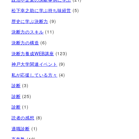
松下幸之助に学ぶ持ち味経営
(5)
歴史に学ぶ決断力
(9)
決断力のスキル
(11)
決断力の構造
(6)
決断力養成WEB講座
(123)
神戸大学関連イベント
(9)
私が応援している方々
(4)
診断
(3)
診断
(25)
診断
(1)
読者の感想
(8)
適職診断
(1)