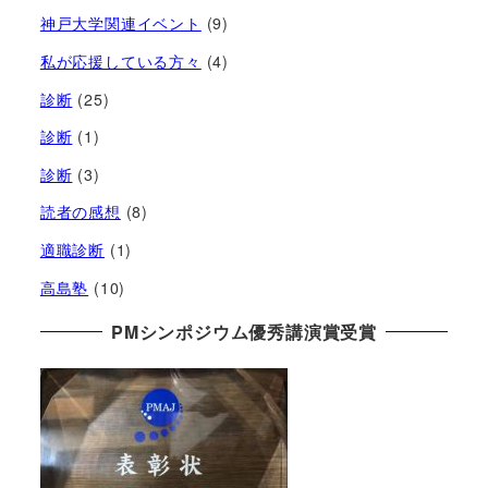
神戸大学関連イベント
(9)
私が応援している方々
(4)
診断
(25)
診断
(1)
診断
(3)
読者の感想
(8)
適職診断
(1)
高島塾
(10)
PMシンポジウム優秀講演賞受賞