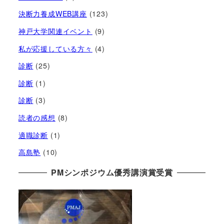
決断力養成WEB講座
(123)
神戸大学関連イベント
(9)
私が応援している方々
(4)
診断
(25)
診断
(1)
診断
(3)
読者の感想
(8)
適職診断
(1)
高島塾
(10)
PMシンポジウム優秀講演賞受賞