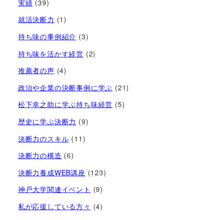
実績
(39)
就活決断力
(1)
持ち味の事例紹介
(3)
持ち味を活かす経営​
(2)
推薦者の声
(4)
政治や企業の決断事例に学ぶ
(21)
松下幸之助に学ぶ持ち味経営
(5)
歴史に学ぶ決断力
(9)
決断力のスキル
(11)
決断力の構造
(6)
決断力養成WEB講座
(123)
神戸大学関連イベント
(9)
私が応援している方々
(4)