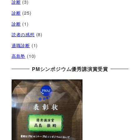
診断
(3)
診断
(25)
診断
(1)
読者の感想
(8)
適職診断
(1)
高島塾
(10)
PMシンポジウム優秀講演賞受賞