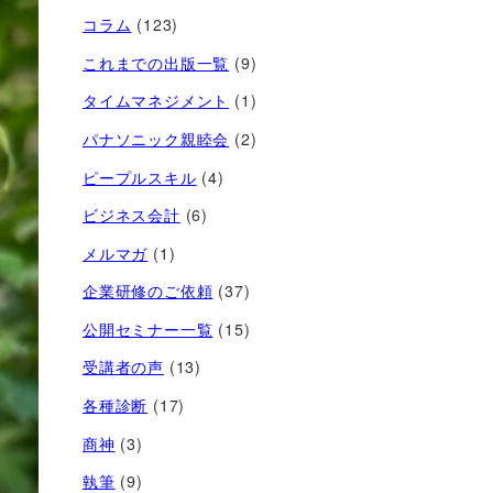
コラム
(123)
これまでの出版一覧
(9)
タイムマネジメント
(1)
パナソニック親睦会
(2)
ピープルスキル
(4)
ビジネス会計
(6)
メルマガ
(1)
企業研修のご依頼
(37)
公開セミナー一覧
(15)
受講者の声
(13)
各種診断
(17)
商神
(3)
執筆
(9)