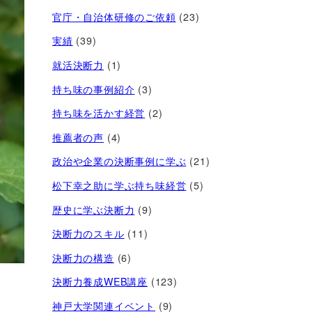
官庁・自治体研修のご依頼
(23)
実績
(39)
就活決断力
(1)
持ち味の事例紹介
(3)
持ち味を活かす経営​
(2)
推薦者の声
(4)
政治や企業の決断事例に学ぶ
(21)
松下幸之助に学ぶ持ち味経営
(5)
歴史に学ぶ決断力
(9)
決断力のスキル
(11)
決断力の構造
(6)
決断力養成WEB講座
(123)
神戸大学関連イベント
(9)