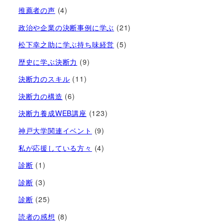
推薦者の声
(4)
政治や企業の決断事例に学ぶ
(21)
松下幸之助に学ぶ持ち味経営
(5)
歴史に学ぶ決断力
(9)
決断力のスキル
(11)
決断力の構造
(6)
決断力養成WEB講座
(123)
神戸大学関連イベント
(9)
私が応援している方々
(4)
診断
(1)
診断
(3)
診断
(25)
読者の感想
(8)