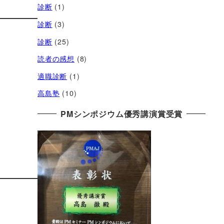
診断
(1)
診断
(3)
診断
(25)
読者の感想
(8)
適職診断
(1)
高島塾
(10)
PMシンポジウム優秀講演賞受賞