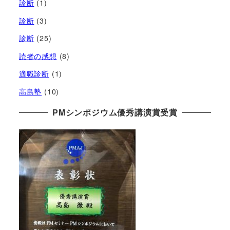
診断
(1)
診断
(3)
診断
(25)
読者の感想
(8)
適職診断
(1)
高島塾
(10)
PMシンポジウム優秀講演賞受賞