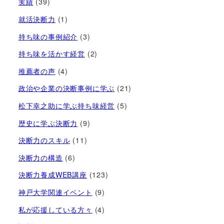
実績
(39)
就活決断力
(1)
持ち味の事例紹介
(3)
持ち味を活かす経営​
(2)
推薦者の声
(4)
政治や企業の決断事例に学ぶ
(21)
松下幸之助に学ぶ持ち味経営
(5)
歴史に学ぶ決断力
(9)
決断力のスキル
(11)
決断力の構造
(6)
決断力養成WEB講座
(123)
神戸大学関連イベント
(9)
私が応援している方々
(4)