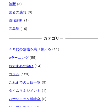
診断
(3)
読者の感想
(8)
適職診断
(1)
高島塾
(10)
カテゴリー
４０代の危機を乗り越える
(11)
eラーニング
(55)
おすすめの学び
(14)
コラム
(123)
これまでの出版一覧
(9)
タイムマネジメント
(1)
パナソニック親睦会
(2)
ピープルスキル
(4)