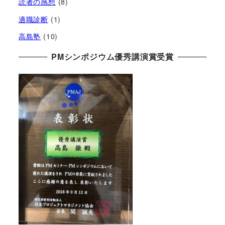
読者の感想
(8)
適職診断
(1)
高島塾
(10)
PMシンポジウム優秀講演賞受賞