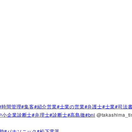
#時間管理
#集客
#紹介営業
#士業の営業
#弁護士
#士業
#司法
中小企業診断士
#弁理士
#診断士
#高島徹
#bni
@takashima_t
助
#パナソニック
#松下電器