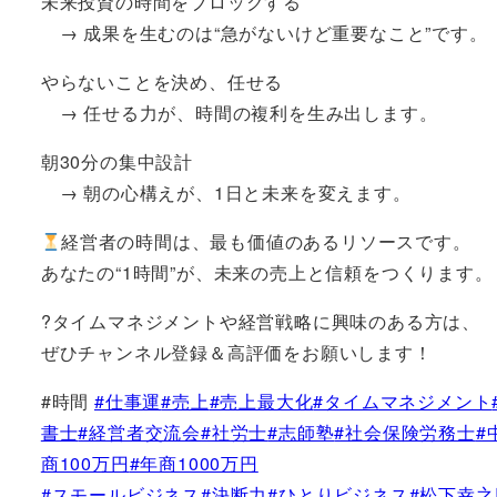
未来投資の時間をブロックする
→ 成果を生むのは“急がないけど重要なこと”です。
やらないことを決め、任せる
→ 任せる力が、時間の複利を生み出します。
朝30分の集中設計
→ 朝の心構えが、1日と未来を変えます。
経営者の時間は、最も価値のあるリソースです。
あなたの“1時間”が、未来の売上と信頼をつくります。
?タイムマネジメントや経営戦略に興味のある方は、
ぜひチャンネル登録＆高評価をお願いします！
#時間
#仕事運
#売上
#売上最大化
#タイムマネジメント
書士
#経営者交流会
#社労士
#志師塾
#社会保険労務士
#
商100万円
#年商1000万円
#スモールビジネス
#決断力
#ひとりビジネス
#松下幸之