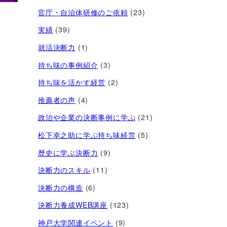
官庁・自治体研修のご依頼
(23)
実績
(39)
就活決断力
(1)
持ち味の事例紹介
(3)
持ち味を活かす経営​
(2)
推薦者の声
(4)
政治や企業の決断事例に学ぶ
(21)
松下幸之助に学ぶ持ち味経営
(5)
歴史に学ぶ決断力
(9)
決断力のスキル
(11)
決断力の構造
(6)
決断力養成WEB講座
(123)
神戸大学関連イベント
(9)