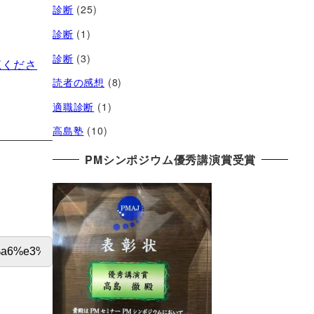
診断
(25)
診断
(1)
診断
(3)
覧くださ
読者の感想
(8)
適職診断
(1)
高島塾
(10)
PMシンポジウム優秀講演賞受賞