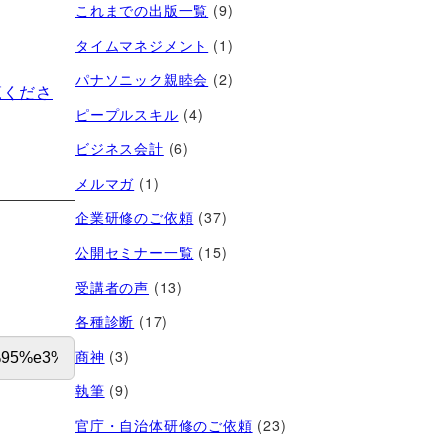
これまでの出版一覧
(9)
タイムマネジメント
(1)
パナソニック親睦会
(2)
覧くださ
ピープルスキル
(4)
ビジネス会計
(6)
メルマガ
(1)
企業研修のご依頼
(37)
公開セミナー一覧
(15)
受講者の声
(13)
各種診断
(17)
商神
(3)
執筆
(9)
官庁・自治体研修のご依頼
(23)