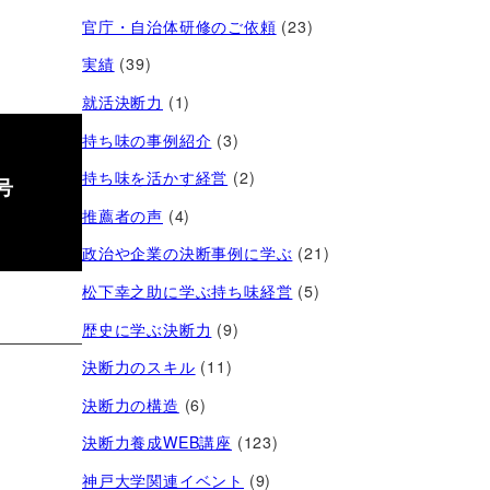
官庁・自治体研修のご依頼
(23)
実績
(39)
就活決断力
(1)
持ち味の事例紹介
(3)
持ち味を活かす経営​
(2)
号
推薦者の声
(4)
政治や企業の決断事例に学ぶ
(21)
松下幸之助に学ぶ持ち味経営
(5)
歴史に学ぶ決断力
(9)
決断力のスキル
(11)
決断力の構造
(6)
決断力養成WEB講座
(123)
神戸大学関連イベント
(9)