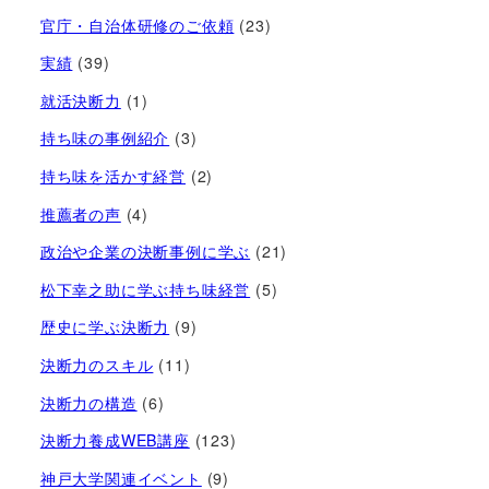
官庁・自治体研修のご依頼
(23)
実績
(39)
就活決断力
(1)
持ち味の事例紹介
(3)
持ち味を活かす経営​
(2)
推薦者の声
(4)
政治や企業の決断事例に学ぶ
(21)
松下幸之助に学ぶ持ち味経営
(5)
歴史に学ぶ決断力
(9)
決断力のスキル
(11)
決断力の構造
(6)
決断力養成WEB講座
(123)
神戸大学関連イベント
(9)