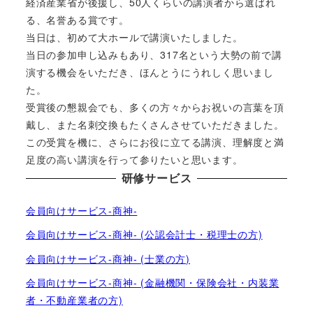
経済産業省が後援し、50人くらいの講演者から選ばれ
る、名誉ある賞です。
当日は、初めて大ホールで講演いたしました。
当日の参加申し込みもあり、317名という大勢の前で講
演する機会をいただき、ほんとうにうれしく思いまし
た。
受賞後の懇親会でも、多くの方々からお祝いの言葉を頂
戴し、また名刺交換もたくさんさせていただきました。
この受賞を機に、さらにお役に立てる講演、理解度と満
足度の高い講演を行って参りたいと思います。
研修サービス
会員向けサービス-商神-
会員向けサービス-商神- (公認会計士・税理士の方)
会員向けサービス-商神- (士業の方)
会員向けサービス-商神- (金融機関・保険会社・内装業
者・不動産業者の方)