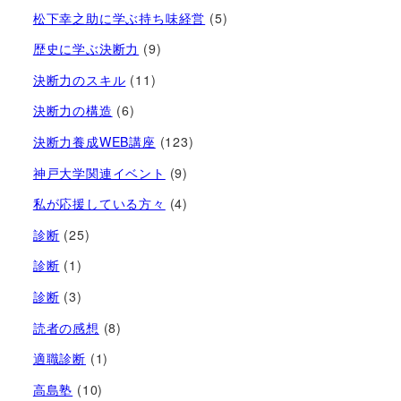
松下幸之助に学ぶ持ち味経営
(5)
歴史に学ぶ決断力
(9)
決断力のスキル
(11)
決断力の構造
(6)
決断力養成WEB講座
(123)
神戸大学関連イベント
(9)
私が応援している方々
(4)
診断
(25)
診断
(1)
診断
(3)
読者の感想
(8)
適職診断
(1)
高島塾
(10)