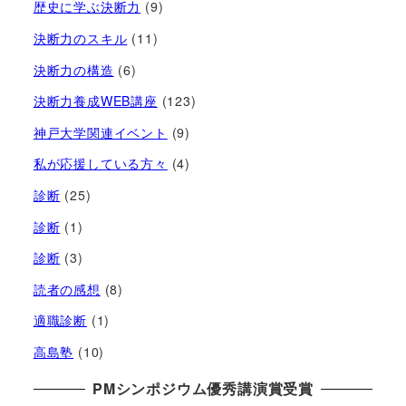
歴史に学ぶ決断力
(9)
決断力のスキル
(11)
決断力の構造
(6)
決断力養成WEB講座
(123)
神戸大学関連イベント
(9)
私が応援している方々
(4)
診断
(25)
診断
(1)
診断
(3)
読者の感想
(8)
適職診断
(1)
高島塾
(10)
PMシンポジウム優秀講演賞受賞