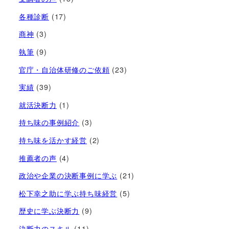
各種診断
(17)
商神
(3)
執筆
(9)
官庁・自治体研修のご依頼
(23)
実績
(39)
就活決断力
(1)
持ち味の事例紹介
(3)
持ち味を活かす経営​
(2)
推薦者の声
(4)
政治や企業の決断事例に学ぶ
(21)
松下幸之助に学ぶ持ち味経営
(5)
歴史に学ぶ決断力
(9)
決断力のスキル
(11)