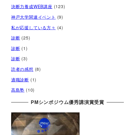
決断力養成WEB講座
(123)
神戸大学関連イベント
(9)
私が応援している方々
(4)
診断
(25)
診断
(1)
診断
(3)
読者の感想
(8)
適職診断
(1)
高島塾
(10)
PMシンポジウム優秀講演賞受賞