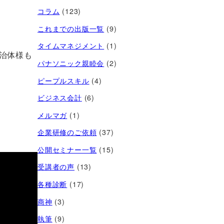
コラム
(123)
これまでの出版一覧
(9)
タイムマネジメント
(1)
治体様も
パナソニック親睦会
(2)
ピープルスキル
(4)
ビジネス会計
(6)
メルマガ
(1)
企業研修のご依頼
(37)
公開セミナー一覧
(15)
受講者の声
(13)
各種診断
(17)
商神
(3)
執筆
(9)