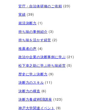
官庁・自治体研修のご依頼
(23)
実績
(39)
就活決断力
(1)
持ち味の事例紹介
(3)
持ち味を活かす経営​
(2)
推薦者の声
(4)
政治や企業の決断事例に学ぶ
(21)
松下幸之助に学ぶ持ち味経営
(5)
歴史に学ぶ決断力
(9)
決断力のスキル
(11)
決断力の構造
(6)
決断力養成WEB講座
(123)
神戸大学関連イベント
(9)