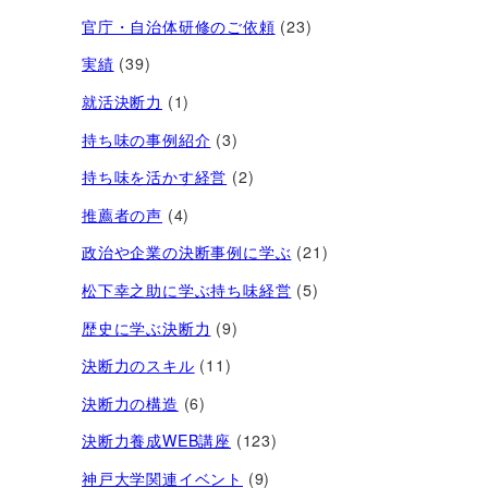
官庁・自治体研修のご依頼
(23)
実績
(39)
就活決断力
(1)
持ち味の事例紹介
(3)
持ち味を活かす経営​
(2)
推薦者の声
(4)
政治や企業の決断事例に学ぶ
(21)
松下幸之助に学ぶ持ち味経営
(5)
歴史に学ぶ決断力
(9)
決断力のスキル
(11)
決断力の構造
(6)
決断力養成WEB講座
(123)
神戸大学関連イベント
(9)