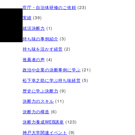
官庁・自治体研修のご依頼
(23)
実績
(39)
就活決断力
(1)
持ち味の事例紹介
(3)
持ち味を活かす経営​
(2)
推薦者の声
(4)
政治や企業の決断事例に学ぶ
(21)
松下幸之助に学ぶ持ち味経営
(5)
歴史に学ぶ決断力
(9)
決断力のスキル
(11)
決断力の構造
(6)
決断力養成WEB講座
(123)
神戸大学関連イベント
(9)