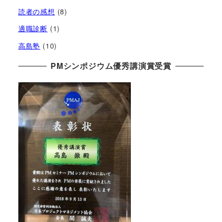
読者の感想
(8)
適職診断
(1)
高島塾
(10)
PMシンポジウム優秀講演賞受賞