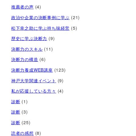
推薦者の声
(4)
政治や企業の決断事例に学ぶ
(21)
松下幸之助に学ぶ持ち味経営
(5)
歴史に学ぶ決断力
(9)
決断力のスキル
(11)
決断力の構造
(6)
決断力養成WEB講座
(123)
神戸大学関連イベント
(9)
私が応援している方々
(4)
診断
(1)
診断
(3)
診断
(25)
読者の感想
(8)