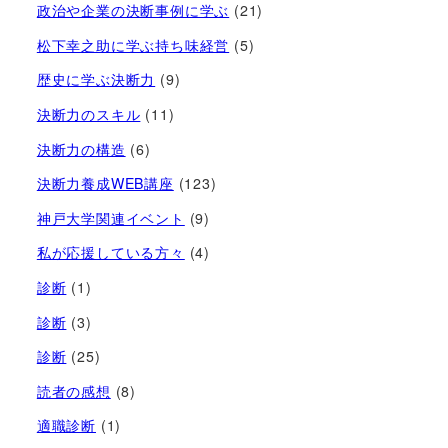
政治や企業の決断事例に学ぶ
(21)
松下幸之助に学ぶ持ち味経営
(5)
歴史に学ぶ決断力
(9)
決断力のスキル
(11)
決断力の構造
(6)
決断力養成WEB講座
(123)
神戸大学関連イベント
(9)
私が応援している方々
(4)
診断
(1)
診断
(3)
診断
(25)
読者の感想
(8)
適職診断
(1)