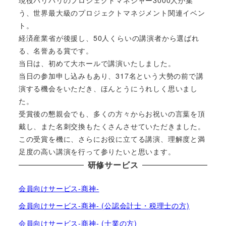
現役バリバリのプロジェクトマネジャー3000人が集
う、世界最大級のプロジェクトマネジメント関連イベン
ト。
経済産業省が後援し、50人くらいの講演者から選ばれ
る、名誉ある賞です。
当日は、初めて大ホールで講演いたしました。
当日の参加申し込みもあり、317名という大勢の前で講
演する機会をいただき、ほんとうにうれしく思いまし
た。
受賞後の懇親会でも、多くの方々からお祝いの言葉を頂
戴し、また名刺交換もたくさんさせていただきました。
この受賞を機に、さらにお役に立てる講演、理解度と満
足度の高い講演を行って参りたいと思います。
研修サービス
会員向けサービス-商神-
会員向けサービス-商神- (公認会計士・税理士の方)
会員向けサービス-商神- (士業の方)