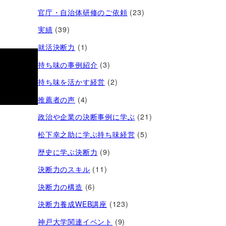
官庁・自治体研修のご依頼
(23)
実績
(39)
就活決断力
(1)
持ち味の事例紹介
(3)
持ち味を活かす経営​
(2)
推薦者の声
(4)
政治や企業の決断事例に学ぶ
(21)
松下幸之助に学ぶ持ち味経営
(5)
歴史に学ぶ決断力
(9)
決断力のスキル
(11)
決断力の構造
(6)
決断力養成WEB講座
(123)
神戸大学関連イベント
(9)