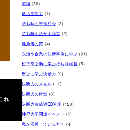
実績
(39)
就活決断力
(1)
持ち味の事例紹介
(3)
持ち味を活かす経営​
(2)
推薦者の声
(4)
政治や企業の決断事例に学ぶ
(21)
松下幸之助に学ぶ持ち味経営
(5)
歴史に学ぶ決断力
(9)
決断力のスキル
(11)
決断力の構造
(6)
これ
決断力養成WEB講座
(123)
神戸大学関連イベント
(9)
私が応援している方々
(4)