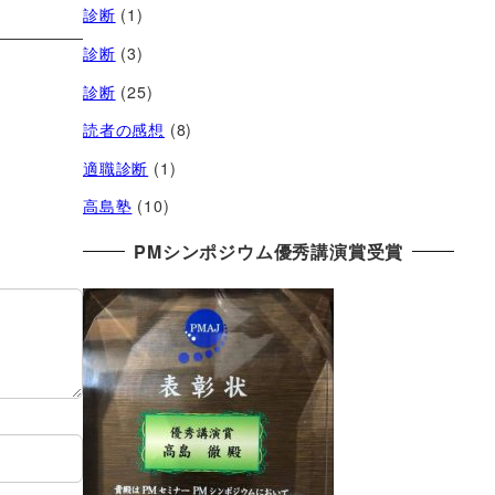
診断
(1)
診断
(3)
診断
(25)
読者の感想
(8)
適職診断
(1)
高島塾
(10)
PMシンポジウム優秀講演賞受賞