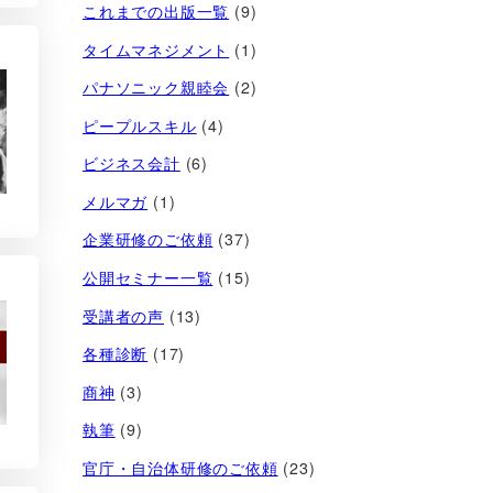
これまでの出版一覧
(9)
タイムマネジメント
(1)
パナソニック親睦会
(2)
ピープルスキル
(4)
ビジネス会計
(6)
メルマガ
(1)
企業研修のご依頼
(37)
公開セミナー一覧
(15)
受講者の声
(13)
各種診断
(17)
商神
(3)
執筆
(9)
官庁・自治体研修のご依頼
(23)