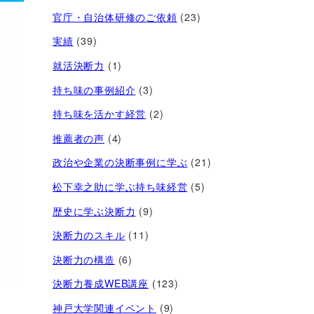
官庁・自治体研修のご依頼
(23)
実績
(39)
就活決断力
(1)
持ち味の事例紹介
(3)
持ち味を活かす経営​
(2)
推薦者の声
(4)
政治や企業の決断事例に学ぶ
(21)
松下幸之助に学ぶ持ち味経営
(5)
歴史に学ぶ決断力
(9)
決断力のスキル
(11)
決断力の構造
(6)
決断力養成WEB講座
(123)
神戸大学関連イベント
(9)