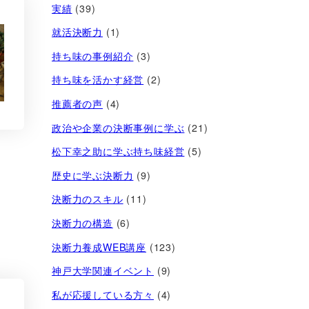
実績
(39)
就活決断力
(1)
持ち味の事例紹介
(3)
持ち味を活かす経営​
(2)
推薦者の声
(4)
政治や企業の決断事例に学ぶ
(21)
松下幸之助に学ぶ持ち味経営
(5)
歴史に学ぶ決断力
(9)
決断力のスキル
(11)
決断力の構造
(6)
決断力養成WEB講座
(123)
神戸大学関連イベント
(9)
私が応援している方々
(4)