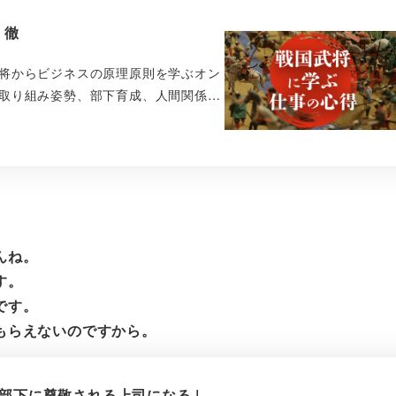
 徹
将からビジネスの原理原則を学ぶオン
取り組み姿勢、部下育成、人間関係…
。
んね。
す。
です。
もらえないのですから。
部下に尊敬される上司になる |