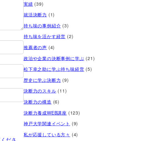
実績
(39)
就活決断力
(1)
持ち味の事例紹介
(3)
持ち味を活かす経営​
(2)
推薦者の声
(4)
政治や企業の決断事例に学ぶ
(21)
松下幸之助に学ぶ持ち味経営
(5)
歴史に学ぶ決断力
(9)
決断力のスキル
(11)
決断力の構造
(6)
決断力養成WEB講座
(123)
神戸大学関連イベント
(9)
私が応援している方々
(4)
覧くださ