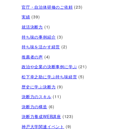
官庁・自治体研修のご依頼
(23)
実績
(39)
就活決断力
(1)
持ち味の事例紹介
(3)
持ち味を活かす経営​
(2)
推薦者の声
(4)
政治や企業の決断事例に学ぶ
(21)
松下幸之助に学ぶ持ち味経営
(5)
歴史に学ぶ決断力
(9)
決断力のスキル
(11)
決断力の構造
(6)
決断力養成WEB講座
(123)
神戸大学関連イベント
(9)