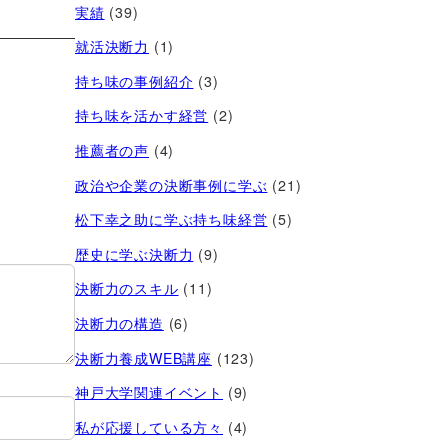
実績
(39)
就活決断力
(1)
持ち味の事例紹介
(3)
持ち味を活かす経営​
(2)
推薦者の声
(4)
政治や企業の決断事例に学ぶ
(21)
松下幸之助に学ぶ持ち味経営
(5)
歴史に学ぶ決断力
(9)
決断力のスキル
(11)
決断力の構造
(6)
決断力養成WEB講座
(123)
神戸大学関連イベント
(9)
私が応援している方々
(4)