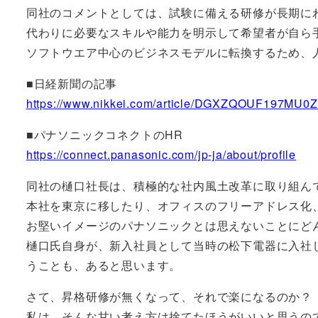
同社のコメントとしては、試験に備える研修が長期に
代わりに必要なスキルや能力を明示して希望者が自ら
ソフトウエア中心のビジネスモデルに転換するため、
■日経新聞の記事
https://www.nikkei.com/article/DGXZQOUF197MU0
■パナソニックコネクトのHR
https://connect.panasonic.com/jp-ja/about/profile
同社の樋口社長は、積極的な社内風土改革に取り組ん
本社を東京に移したり、オフィスのフリーアドレス化
お堅いイメージのパナソニックとは思えないことにど
樋口氏自身が、新入社員として当時の松下電器に入社
うことも、あると思います。
さて、昇格研修が無くなって、それで楽になるのか？
私は、そんな甘い考え方は捨てたほうがいいと思うの