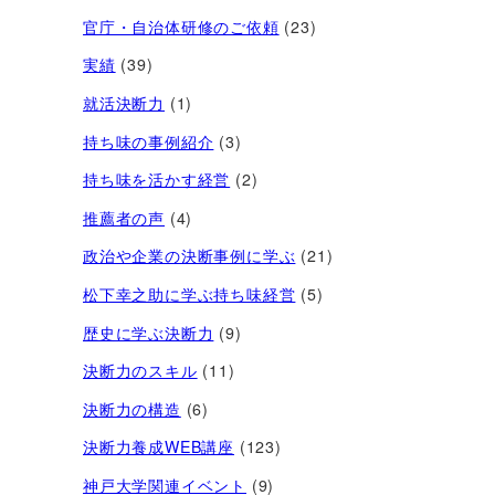
官庁・自治体研修のご依頼
(23)
実績
(39)
就活決断力
(1)
持ち味の事例紹介
(3)
持ち味を活かす経営​
(2)
推薦者の声
(4)
政治や企業の決断事例に学ぶ
(21)
松下幸之助に学ぶ持ち味経営
(5)
歴史に学ぶ決断力
(9)
決断力のスキル
(11)
決断力の構造
(6)
決断力養成WEB講座
(123)
神戸大学関連イベント
(9)