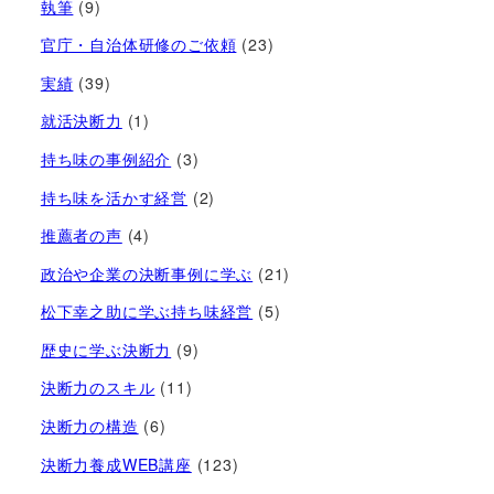
執筆
(9)
官庁・自治体研修のご依頼
(23)
実績
(39)
就活決断力
(1)
持ち味の事例紹介
(3)
持ち味を活かす経営​
(2)
推薦者の声
(4)
政治や企業の決断事例に学ぶ
(21)
松下幸之助に学ぶ持ち味経営
(5)
歴史に学ぶ決断力
(9)
決断力のスキル
(11)
決断力の構造
(6)
決断力養成WEB講座
(123)